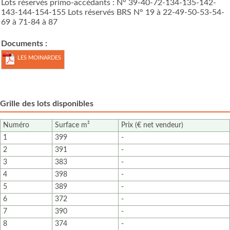
Lots réservés primo-accédants : N° 39-40-72-134-135-142-
143-144-154-155 Lots réservés BRS N° 19 à 22-49-50-53-54-
69 à 71-84 à 87
Documents :
LES MOINARDES
NORD T2 - 1
Grille des lots disponibles
Numéro
Surface m²
Prix (€ net vendeur)
1
399
-
2
391
-
3
383
-
4
398
-
5
389
-
6
372
-
7
390
-
8
374
-