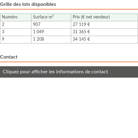
Grille des lots disponibles
Numéro
Surface m²
Prix (€ net vendeur)
2
907
27 119 €
3
1 049
31 365 €
9
1 208
34 145 €
Contact
Cliquez pour afficher les informations de contact